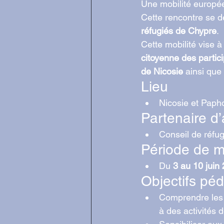
Une mobilité europée
Cette rencontre se d
réfugiés de Chypre
.
Cette mobilité vise à
citoyenne des partic
de Nicosie
 ainsi que
Lieu
Nicosie et Paph
Partenaire d’
Conseil de réfu
Période de mo
Du 
3 au 10 juin
Objectifs pé
Comprendre les r
à des activités d