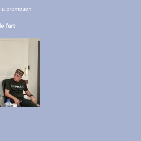
 la promotion 
e l’art