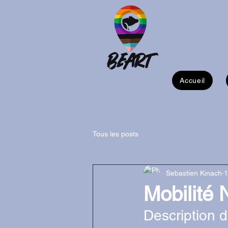
Accueil
Tous les posts
Sebastien Kinach
1
Mobilité 
Description d