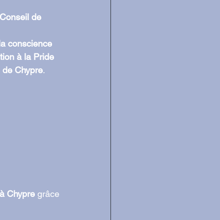
Conseil de 
t la conscience 
tion à la Pride 
s de Chypre
.
à Chypre
 grâce 