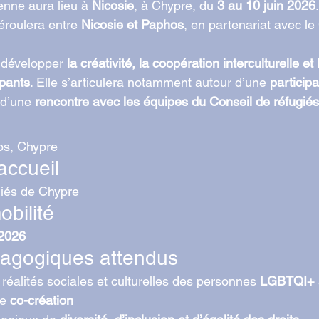
nne aura lieu à 
Nicosie
, à Chypre, du 
3 au 10 juin 2026
.
éroulera entre 
Nicosie et Paphos
, en partenariat avec le 
 développer 
la créativité, la coopération interculturelle e
ipants
. Elle s’articulera notamment autour d’une 
participa
 d’une 
rencontre avec les équipes du Conseil de réfugié
os, Chypre
accueil
giés de Chypre
bilité
 2026
dagogiques attendus
éalités sociales et culturelles des personnes 
LGBTQI+ 
e 
co-création