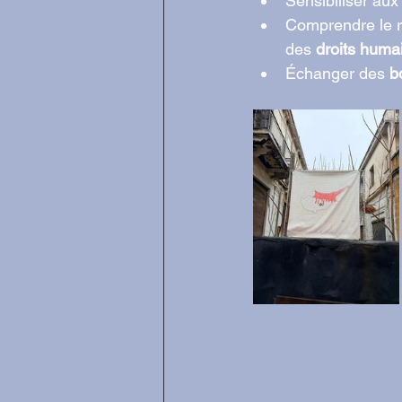
Sensibiliser aux
Comprendre le r
des 
droits huma
Échanger des 
b