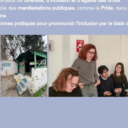
 enjeux de 
diversité, d’inclusion et d’égalité des droits
ôle des 
manifestations publiques
, comme la 
Pride
, dans
ins
onnes pratiques pour promouvoir l’inclusion par le biais d