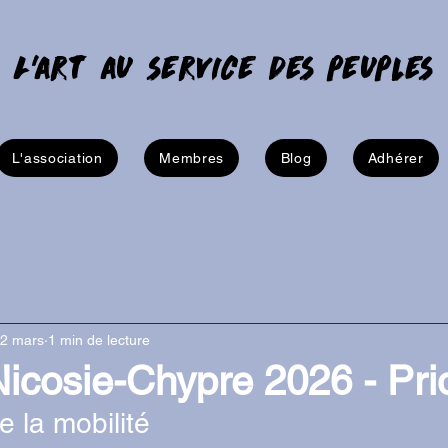
L'art au service des peuples
L'association
Membres
Blog
Adhérer
2 mars
1 min de lecture
Nicosie-Chypre 2026 - Pri
e la mobilité